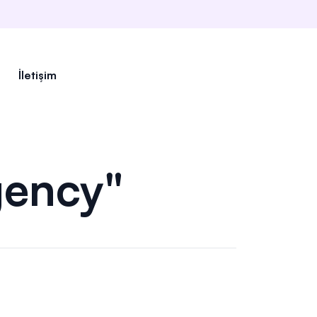
İletişim
gency"