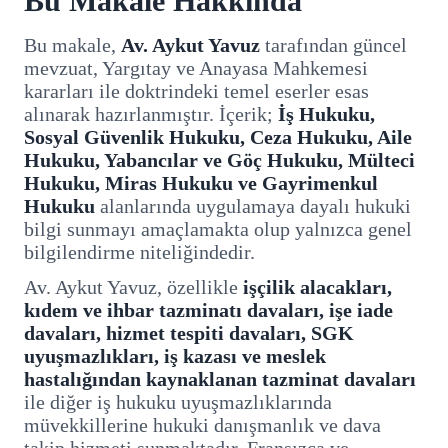
Bu Makale Hakkında
Bu makale,
Av. Aykut Yavuz
tarafından güncel
mevzuat, Yargıtay ve Anayasa Mahkemesi
kararları ile doktrindeki temel eserler esas
alınarak hazırlanmıştır. İçerik;
İş Hukuku,
Sosyal Güvenlik Hukuku, Ceza Hukuku, Aile
Hukuku, Yabancılar ve Göç Hukuku, Mülteci
Hukuku, Miras Hukuku ve Gayrimenkul
Hukuku
alanlarında uygulamaya dayalı hukuki
bilgi sunmayı amaçlamakta olup yalnızca genel
bilgilendirme niteliğindedir.
Av. Aykut Yavuz, özellikle
işçilik alacakları,
kıdem ve ihbar tazminatı davaları, işe iade
davaları, hizmet tespiti davaları, SGK
uyuşmazlıkları, iş kazası ve meslek
hastalığından kaynaklanan tazminat davaları
ile diğer iş hukuku uyuşmazlıklarında
müvekkillerine hukuki danışmanlık ve dava
takip hizmeti sunmaktadır. Fransızca ve