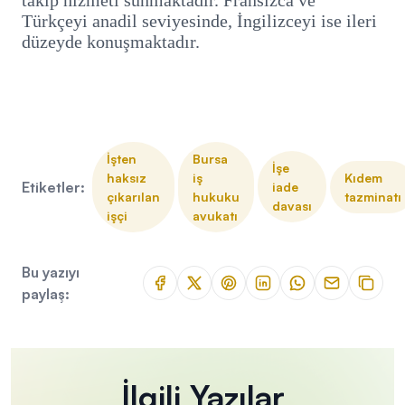
Türkçeyi anadil seviyesinde, İngilizceyi ise ileri
düzeyde konuşmaktadır.
İşten
Bursa
İşe
haksız
iş
Kıdem
Etiketler:
iade
çıkarılan
hukuku
tazminatı
davası
işçi
avukatı
Bu yazıyı
paylaş:
İlgili Yazılar