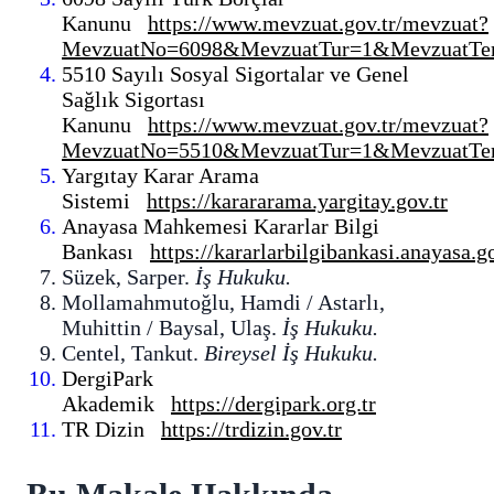
Kanunu
https://www.mevzuat.gov.tr/mevzuat?
MevzuatNo=6098&MevzuatTur=1&MevzuatTer
5510 Sayılı Sosyal Sigortalar ve Genel
Sağlık Sigortası
Kanunu
https://www.mevzuat.gov.tr/mevzuat?
MevzuatNo=5510&MevzuatTur=1&MevzuatTer
Yargıtay Karar Arama
Sistemi
https://karararama.yargitay.gov.tr
Anayasa Mahkemesi Kararlar Bilgi
Bankası
https://kararlarbilgibankasi.anayasa.go
Süzek, Sarper.
İş Hukuku.
Mollamahmutoğlu, Hamdi / Astarlı,
Muhittin / Baysal, Ulaş.
İş Hukuku.
Centel, Tankut.
Bireysel İş Hukuku.
DergiPark
Akademik
https://dergipark.org.tr
TR Dizin
https://trdizin.gov.tr