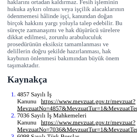
haklarını ortadan kaldırmaz. Fesih işleminin
hukuka aykırı olması veya işçilik alacaklarının
ödenmemesi hâlinde işçi, kanundan doğan
birçok hakkını yargı yoluyla talep edebilir. Bu
süreçte zamanaşımı ve hak düşürücü sürelere
dikkat edilmesi, zorunlu arabuluculuk
prosedürünün eksiksiz tamamlanması ve
delillerin doğru şekilde hazırlanması, hak
kaybının önlenmesi bakımından büyük önem
taşımaktadır.
Kaynakça
4857 Sayılı İş
Kanunu
https://www.mevzuat.gov.tr/mevzuat?
MevzuatNo=4857&MevzuatTur=1&MevzuatTer
7036 Sayılı İş Mahkemeleri
Kanunu
https://www.mevzuat.gov.tr/mevzuat?
MevzuatNo=7036&MevzuatTur=1&MevzuatTer
6098 Sayılı Türk Borçlar