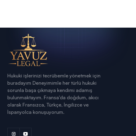
Simple Menu
Hukuki işlerinizi tecrübemle yönetmek için
buradayım
Deneyimimle her türlü hukuki
sorunla başa çıkmaya kendimi adamış
bulunmaktayım. Fransa'da doğdum, akıcı
olarak Fransızca, Türkçe, İngilizce ve
İspanyolca konuşuyorum.